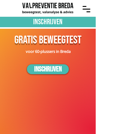
Inschrijven
gratis beweegtest
voor 60-plussers in Breda
Inschrijven